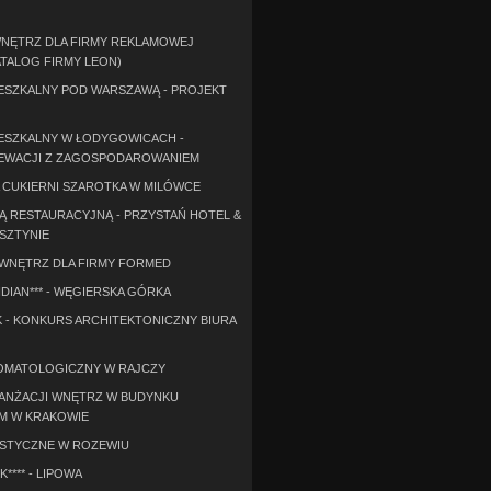
NĘTRZ DLA FIRMY REKLAMOWEJ
ATALOG FIRMY LEON)
ESZKALNY POD WARSZAWĄ - PROJEKT
ESZKALNY W ŁODYGOWICACH -
EWACJI Z ZAGOSPODAROWANIEM
CUKIERNI SZAROTKA W MILÓWCE
LĄ RESTAURACYJNĄ - PRZYSTAŃ HOTEL &
LSZTYNIE
WNĘTRZ DLA FIRMY FORMED
DIAN*** - WĘGIERSKA GÓRKA
- KONKURS ARCHITEKTONICZNY BIURA
OMATOLOGICZNY W RAJCZY
ANŻACJI WNĘTRZ W BUDYNKU
M W KRAKOWIE
STYCZNE W ROZEWIU
**** - LIPOWA