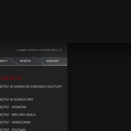
e-mail:
ambutor.architekci@o2.pl
JEKTY
OFERTA
KONTAKT
OJEKTY:
ĘTRZ W GMINNYM OŚRODKU KULTURY
ĘTRZ W SZWAJCARII
ĘTRZ - KRAKÓW
TRZ - BIELSKO-BIAŁA
ĘTRZ - WARSZAWA
ĘTRZ - POZNAŃ