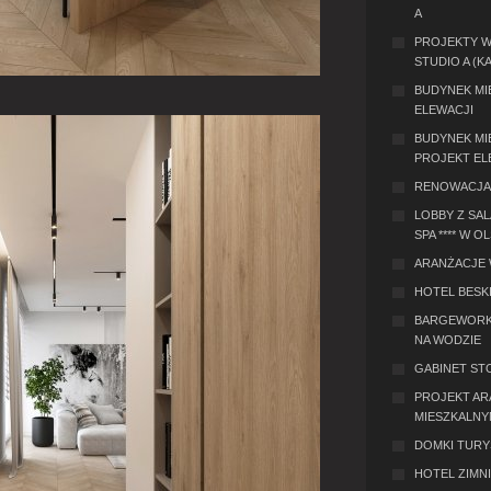
A
PROJEKTY W
STUDIO A (K
BUDYNEK MI
ELEWACJI
BUDYNEK MI
PROJEKT EL
RENOWACJA 
LOBBY Z SA
SPA **** W O
ARANŻACJE 
HOTEL BESKI
BARGEWORK 
NA WODZIE
GABINET ST
PROJEKT AR
MIESZKALNY
DOMKI TURY
HOTEL ZIMNIK