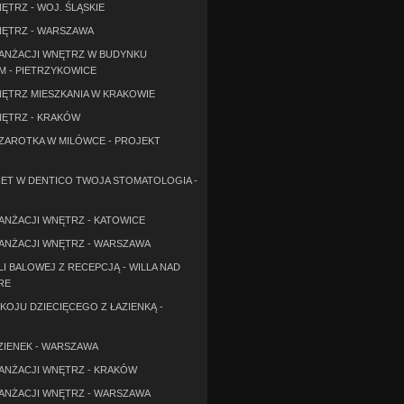
ĘTRZ - WOJ. ŚLĄSKIE
ĘTRZ - WARSZAWA
ANŻACJI WNĘTRZ W BUDYNKU
M - PIETRZYKOWICE
ĘTRZ MIESZKANIA W KRAKOWIE
ĘTRZ - KRAKÓW
SZAROTKA W MILÓWCE - PROJEKT
ET W DENTICO TWOJA STOMATOLOGIA -
ANŻACJI WNĘTRZ - KATOWICE
ANŻACJI WNĘTRZ - WARSZAWA
I BALOWEJ Z RECEPCJĄ - WILLA NAD
RE
KOJU DZIECIĘCEGO Z ŁAZIENKĄ -
ZIENEK - WARSZAWA
ANŻACJI WNĘTRZ - KRAKÓW
ANŻACJI WNĘTRZ - WARSZAWA