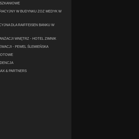
ESZKANIOWE
RACYJNY W BUDYNKU ZOZ MEDYK W
CYJNA DLA RAIFFEISEN BANKU W
ANŻACJI WNĘTRZ - HOTEL ZIMNIK
EWACJI - PEWEL ŚLEMIEŃSKA
GOTOWE
YDENCJA
AX & PARTNERS