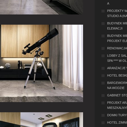
A
PROJEKTY W
STUDIO A (K
BUDYNEK MI
ELEWACJI
BUDYNEK MI
PROJEKT EL
RENOWACJA 
LOBBY Z SA
SPA **** W O
ARANŻACJE 
HOTEL BESKI
BARGEWORK 
NA WODZIE
GABINET ST
PROJEKT AR
MIESZKALNY
DOMKI TURY
HOTEL ZIMNIK