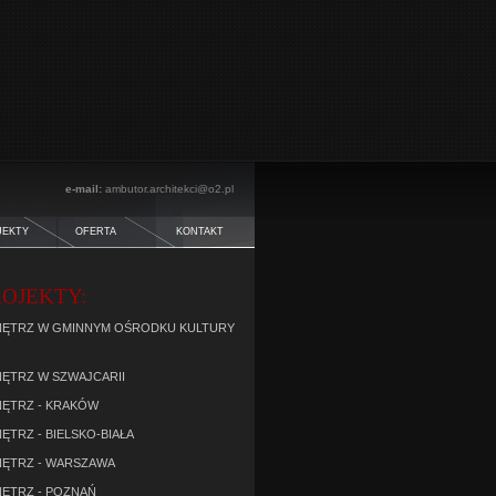
e-mail:
ambutor.architekci@o2.pl
JEKTY
OFERTA
KONTAKT
OJEKTY:
ĘTRZ W GMINNYM OŚRODKU KULTURY
ĘTRZ W SZWAJCARII
ĘTRZ - KRAKÓW
TRZ - BIELSKO-BIAŁA
ĘTRZ - WARSZAWA
ĘTRZ - POZNAŃ