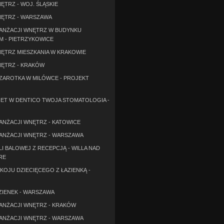
ĘTRZ - WOJ. ŚLĄSKIE
ĘTRZ - WARSZAWA
ANŻACJI WNĘTRZ W BUDYNKU
M - PIETRZYKOWICE
ĘTRZ MIESZKANIA W KRAKOWIE
ĘTRZ - KRAKÓW
SZAROTKA W MILÓWCE - PROJEKT
ET W DENTICO TWOJA STOMATOLOGIA -
ANŻACJI WNĘTRZ - KATOWICE
ANŻACJI WNĘTRZ - WARSZAWA
I BALOWEJ Z RECEPCJĄ - WILLA NAD
RE
KOJU DZIECIĘCEGO Z ŁAZIENKĄ -
ZIENEK - WARSZAWA
ANŻACJI WNĘTRZ - KRAKÓW
ANŻACJI WNĘTRZ - WARSZAWA