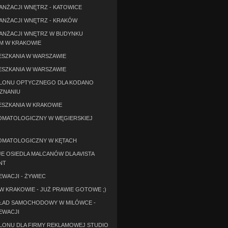
ANŻACJI WNĘTRZ - KATOWICE
ANŻACJI WNĘTRZ - KRAKÓW
ANŻACJI WNĘTRZ W BUDYNKU
M W KRAKOWIE
ESZKANIA W WARSZAWIE
ESZKANIA W WARSZAWIE
ALONU OPTYCZNEGO DLA KODANO
ZNANIU
ESZKANIA W KRAKOWIE
OMATOLOGICZNY W WĘGIERSKIEJ
OMATOLOGICZNY W KĘTACH
E OSIEDLA MALCANÓW DLA AVISTA
NT
WACJI - ŻYWIEC
W KRAKOWIE - JUŻ PRAWIE GOTOWE ;)
KŁAD SAMOCHODOWY W MILÓWCE -
EWACJI
LONU DLA FIRMY REKLAMOWEJ STUDIO