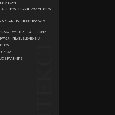
ESZKANIOWE
RACYJNY W BUDYNKU ZOZ MEDYK W
CYJNA DLA RAIFFEISEN BANKU W
ANŻACJI WNĘTRZ - HOTEL ZIMNIK
EWACJI - PEWEL ŚLEMIEŃSKA
GOTOWE
YDENCJA
AX & PARTNERS