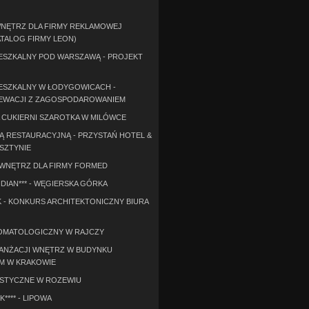
NĘTRZ DLA FIRMY REKLAMOWEJ
ATALOG FIRMY LEON)
ESZKALNY POD WARSZAWĄ - PROJEKT
ESZKALNY W ŁODYGOWICACH -
EWACJI Z ZAGOSPODAROWANIEM
CUKIERNI SZAROTKA W MILÓWCE
LĄ RESTAURACYJNĄ - PRZYSTAŃ HOTEL &
LSZTYNIE
WNĘTRZ DLA FIRMY FORMED
DIAN*** - WĘGIERSKA GÓRKA
- KONKURS ARCHITEKTONICZNY BIURA
OMATOLOGICZNY W RAJCZY
ANŻACJI WNĘTRZ W BUDYNKU
M W KRAKOWIE
STYCZNE W ROZEWIU
**** - LIPOWA